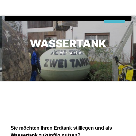
Navigati
WASSERTANK
Wassertank
Sie möchten Ihren Erdtank stilllegen und als
Wassertank zukünftig nutzen?